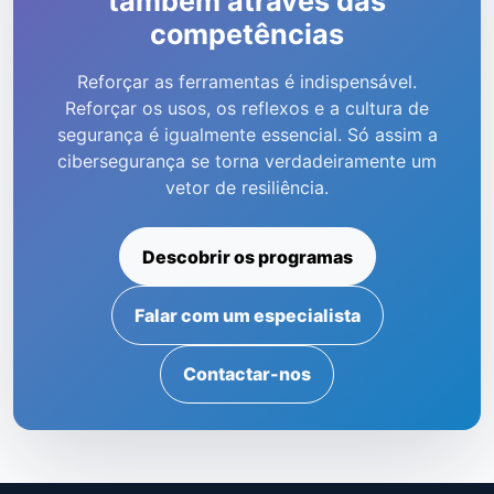
também através das
competências
Reforçar as ferramentas é indispensável.
Reforçar os usos, os reflexos e a cultura de
segurança é igualmente essencial. Só assim a
cibersegurança se torna verdadeiramente um
vetor de resiliência.
Descobrir os programas
Falar com um especialista
Contactar-nos