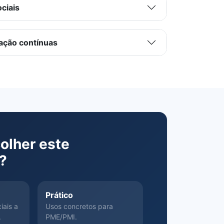
ciais
zação contínuas
olher este
o?
Prático
iais a
Usos concretos para
.
PME/PMI.