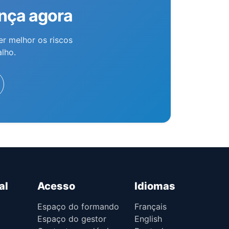
ança agora
er melhor os riscos
lho.
al
Acesso
Idiomas
Espaço do formando
Français
Espaço do gestor
English