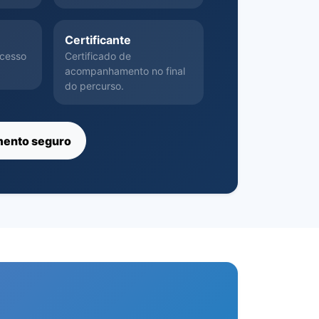
Certificante
acesso
Certificado de
acompanhamento no final
do percurso.
mento seguro