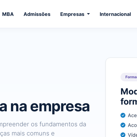
MBA
Admissões
Empresas
Internacional
Forma
Mod
for
a na empresa
Ace
compreender os fundamentos da
Aco
eaças mais comuns e
Víd