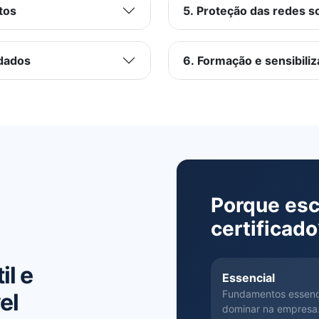
tos
5. Proteção das redes so
 dados
6. Formação e sensibili
Porque esc
certificad
il e
Essencial
Fundamentos essenc
el
dominar na empresa