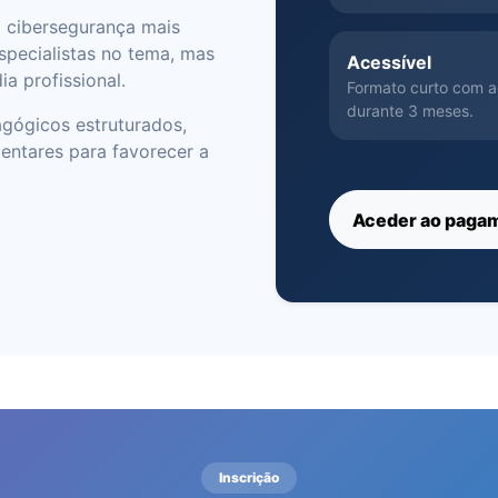
a cibersegurança mais
specialistas no tema, mas
Acessível
a profissional.
Formato curto com 
durante 3 meses.
gógicos estruturados,
mentares para favorecer a
Aceder ao paga
Inscrição