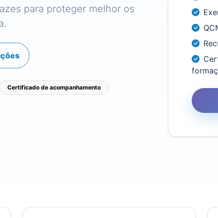
cazes para proteger melhor os
Exe
a.
QCM
Rec
ações
Cer
forma
Certificado de acompanhamento