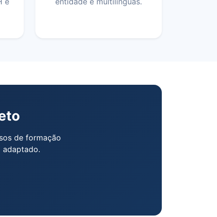
H e
entidade e multilínguas.
eto
essos de formação
o adaptado.