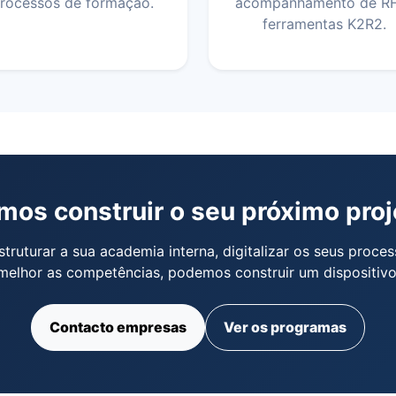
rocessos de formação.
acompanhamento de R
ferramentas K2R2.
mos construir o seu próximo proj
truturar a sua academia interna, digitalizar os seus proc
 melhor as competências, podemos construir um dispositiv
Contacto empresas
Ver os programas