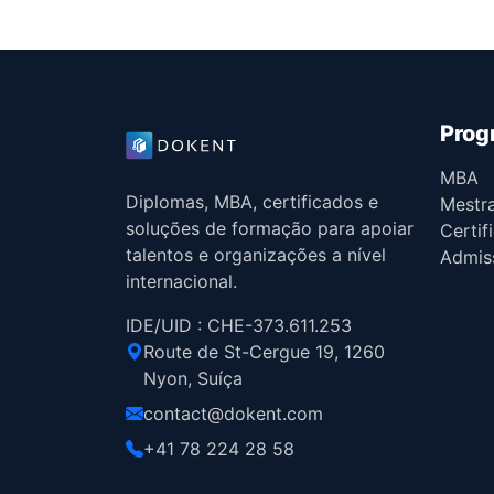
Prog
MBA
Diplomas, MBA, certificados e
Mestr
soluções de formação para apoiar
Certif
talentos e organizações a nível
Admis
internacional.
IDE/UID : CHE-373.611.253
Route de St-Cergue 19, 1260
Nyon, Suíça
contact@dokent.com
+41 78 224 28 58