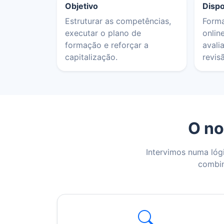
Objetivo
Dispo
Estruturar as competências,
Forma
executar o plano de
onlin
formação e reforçar a
avali
capitalização.
revis
O n
Intervimos numa lóg
combin