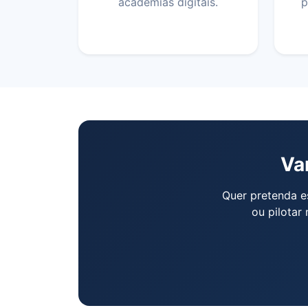
academias digitais.
p
Va
Quer pretenda es
ou pilotar