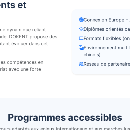
nts et
Connexion Europe – A
Diplômes orientés ca
me dynamique reliant
 monde. DOKENT propose des
Formats flexibles (on
tant évoluer dans cet
Environnement multili
chinois)
des compétences en
Réseau de partenaire
riat avec une forte
Programmes accessibles
ours adaptés aux enjeux internationaux et aux marchés l