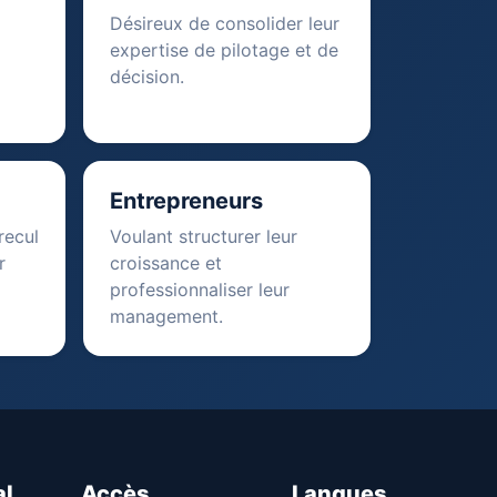
Désireux de consolider leur
expertise de pilotage et de
décision.
Entrepreneurs
recul
Voulant structurer leur
r
croissance et
professionnaliser leur
management.
al
Accès
Langues