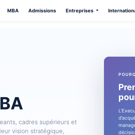
MBA
Admissions
Entreprises
Internation
POURQ
Pre
pou
MBA
L’Exec
d’acqué
ants, cadres supérieurs et
manage
eur vision stratégique,
décisio