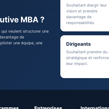
Souhaitant élargir leur
vision et prendre
davantage de
cutive MBA ?
responsabilités.
qui veulent structurer une
 davantage de
 piloter une équipe, une
Dirigeants
Souhaitant prendre du 
stratégique et renforce
leur impact.
grammes
Entreprises
Internation