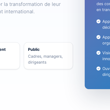
r la transformation de leur
des con
en tran
 international.
Appr
déc
App
org
ent
Public
Visi
Cadres, managers,
inn
dirigeants
Ouve
diri