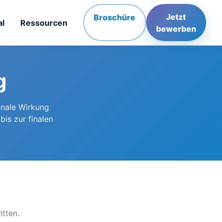
Jetzt
Broschüre
al
Ressourcen
bewerben
g
onale Wirkung
is zur finalen
itten.