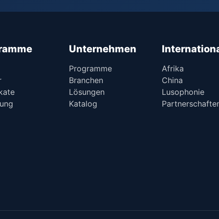
gramme
Unternehmen
Internation
Programme
Afrika
r
Branchen
China
ikate
Lösungen
Lusophonie
sung
Katalog
Partnerschafte