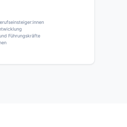
erufseinsteiger:innen
ntwicklung
und Führungskräfte
nen