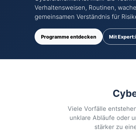
Verhaltensweisen, Routinen, wach
gemeinsamen Verständnis für Risike
Programme entdecken
Mit Expert
Cyber
Viele Vorfälle entstehe
unklare Abläufe oder 
stärker zu ei