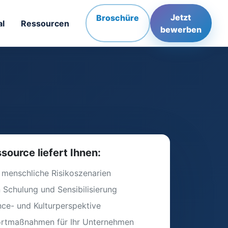
Jetzt
Broschüre
al
Ressourcen
bewerben
source liefert Ihnen:
 menschliche Risikoszenarien
 Schulung und Sensibilisierung
ce- und Kulturperspektive
ortmaßnahmen für Ihr Unternehmen