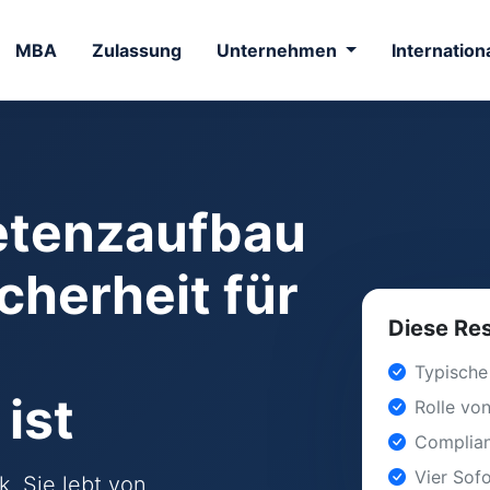
MBA
Zulassung
Unternehmen
Internation
tenzaufbau
cherheit für
Diese Res
Typische
ist
Rolle von
Complian
Vier Sof
k. Sie lebt von